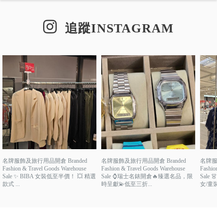
追蹤INSTAGRAM
名牌服飾及旅行用品開倉 Branded
名牌服飾及旅行用品開倉 Branded
名牌服
Fashion & Travel Goods Warehouse
Fashion & Travel Goods Warehouse
Fashio
Sale ✨ BIBA 女裝低至半價！ 💥 精選
Sale ⌚瑞士名錶開倉🔥臻選名品，限
Sale
款式 ...
時呈獻💫低至三折...
女/童裝.